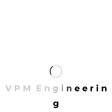
AWARDS
Best Design Award 2022
Best Design Award 2021
Best Design Award 2020
LATEST PROJECTS
At vero eos et accusamus et iusto odio digniis simos
ducimus qui blanditiis praesentium volu ptatum
dele niti atque corryi upti quos. dolores et quas
molestias. At vero eos et accusamus et iusto.
V
P
M
E
n
g
i
n
e
e
r
i
n
g